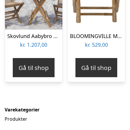
Skovlund Aabybro børnesæt – Stol & bord | Møbelsalg.dk
BLOOMINGVILLE MINI Mosse børnestol, foldbar – natur bambus
kr.
1.207,00
kr.
529,00
Gå til shop
Gå til shop
Varekategorier
Produkter