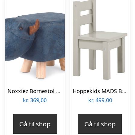
Noxxiez Børnestol – Bøffel
Hoppekids MADS Børnestol – Dove grey Dove grey : Erling Christensen Møbler
kr.
369,00
kr.
499,00
Gå til shop
Gå til shop