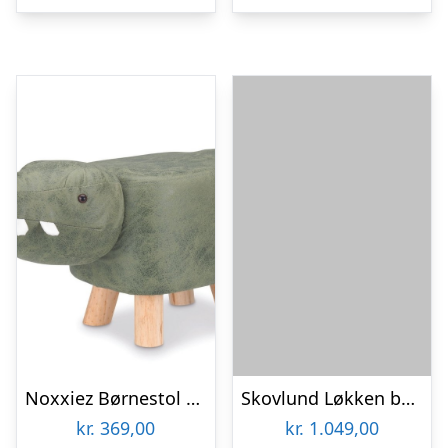
Noxxiez Børnestol – Krokodille
Skovlund Løkken børnesæt – Stol & bakkebord | Møbelsalg.dk
kr.
369,00
kr.
1.049,00