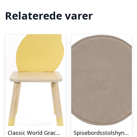
Relaterede varer
Classic World Grace stol til børn, citron
Spisebordsstolshynde Kave Home Rimca Ø35 cm beige velour