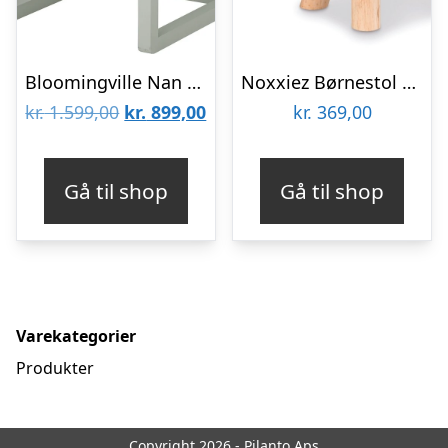
Bloomingville Nan multifunktionelt børnemøbel i egetræ
Noxxiez Børnestol – Krokodille
Den
Den
kr.
1.599,00
kr.
899,00
kr.
369,00
oprindelige
aktuelle
pris
pris
Gå til shop
Gå til shop
var:
er:
kr. 1.599,00.
kr. 899,00.
Varekategorier
Produkter
Copyright 2026 - Pilanto Aps